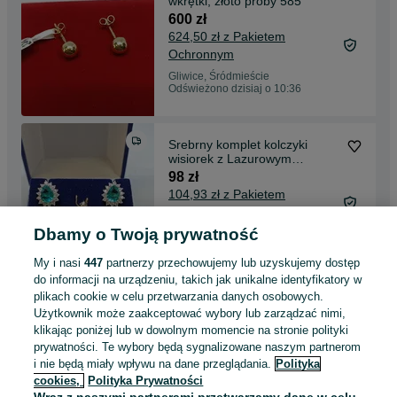
wkrętki, złoto próby 585
600 zł
624,50 zł z Pakietem
Ochronnym
Gliwice, Śródmieście
Odświeżono dzisiaj o 10:36
Srebrny komplet kolczyki
wisiorek z Lazurowym
oczkiem, srebro pr 925
98 zł
104,93 zł z Pakietem
Ochronnym
Dbamy o Twoją prywatność
Gliwice, Śródmieście
Dzisiaj o 10:36
My i nasi
447
partnerzy przechowujemy lub uzyskujemy dostęp
do informacji na urządzeniu, takich jak unikalne identyfikatory w
plikach cookie w celu przetwarzania danych osobowych.
Bransoletka z perełkami
Użytkownik może zaakceptować wybory lub zarządzać nimi,
naturalne hodowlane dł.19cm
klikając poniżej lub w dowolnym momencie na stronie polityki
62 zł
prywatności. Te wybory będą sygnalizowane naszym partnerom
67,67 zł z Pakietem
i nie będą miały wpływu na dane przeglądania.
Polityka
Ochronnym
cookies,
Polityka Prywatności
Gliwice, Śródmieście