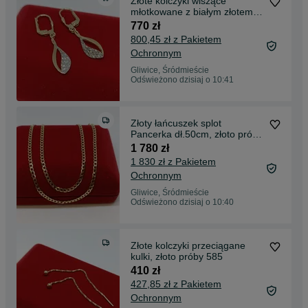
Złote kolczyki wiszące
młotkowane z białym złotem,
złoto próby 585
770 zł
800,45 zł z Pakietem
Ochronnym
Gliwice, Śródmieście
Odświeżono dzisiaj o 10:41
Złoty łańcuszek splot
Pancerka dł.50cm, złoto próby
585
1 780 zł
1 830 zł z Pakietem
Ochronnym
Gliwice, Śródmieście
Odświeżono dzisiaj o 10:40
Złote kolczyki przeciągane
kulki, złoto próby 585
410 zł
427,85 zł z Pakietem
Ochronnym