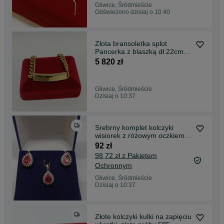
Gliwice, Śródmieście
Odświeżono dzisiaj o 10:40
Złota bransoletka splot
Pancerka z blaszką dł.22cm,
złoto próby 585
5 820 zł
Gliwice, Śródmieście
Dzisiaj o 10:37
Srebrny komplet kolczyki
wisiorek z różowym oczkiem,
srebro pr 925
92 zł
98,72 zł z Pakietem
Ochronnym
Gliwice, Śródmieście
Dzisiaj o 10:37
Złote kolczyki kulki na zapięciu